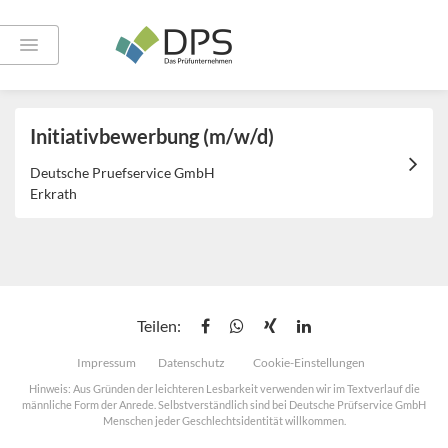
Offene Jobs
Initiativbewerbung (m/w/d)
Deutsche Pruefservice GmbH
Erkrath
Teilen:
Impressum
Datenschutz
Cookie-Einstellungen
Hinweis: Aus Gründen der leichteren Lesbarkeit verwenden wir im Textverlauf die
männliche Form der Anrede. Selbstverständlich sind bei Deutsche Prüfservice GmbH
Menschen jeder Geschlechtsidentität willkommen.