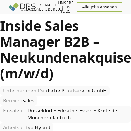
UNSERE
JOBS NACH
TOP-
Alle Jobs ansehen
TÄTIGKEITSBEREICH
JOBS
Inside Sales
Manager B2B –
Neukundenakquis
(m/w/d)
Unternehmen:
Deutsche Pruefservice GmbH
Bereich:
Sales
Einsatzort:
Düsseldorf
Erkrath
Essen
Krefeld
Mönchengladbach
Arbeitsorttyp:
Hybrid