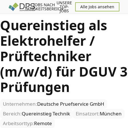
UNSERE
JOBS NACH
TOP-
Alle Jobs ansehen
TÄTIGKEITSBEREICH
JOBS
Quereinstieg als
Elektrohelfer /
Prüftechniker
(m/w/d) für DGUV 3
Prüfungen
Unternehmen:
Deutsche Pruefservice GmbH
Bereich:
Quereinstieg Technik
Einsatzort:
München
Arbeitsorttyp:
Remote