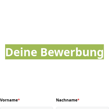
Deine Bewerbung
Vorname
*
Nachname
*
(required)
(required)