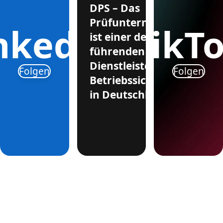
DPS – Das
Prüfunternehmen
nkedIn
TikT
ist einer der
führenden
Dienstleister für
Folgen
Folgen
Betriebssicherheit
in Deutschland.