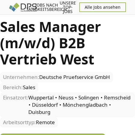
UNSERE
JOBS NACH
TOP-
Alle Jobs ansehen
TÄTIGKEITSBEREICH
JOBS
Sales Manager
(m/w/d) B2B
Vertrieb West
Unternehmen:
Deutsche Pruefservice GmbH
Bereich:
Sales
Einsatzort:
Wuppertal
Neuss
Solingen
Remscheid
Düsseldorf
Mönchengladbach
Duisburg
Arbeitsorttyp:
Remote