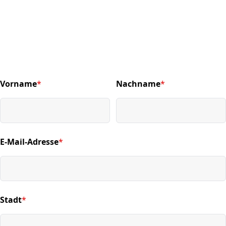
Vorname
*
Nachname
*
(required)
(required)
E-Mail-Adresse
*
(required)
Stadt
*
(required)