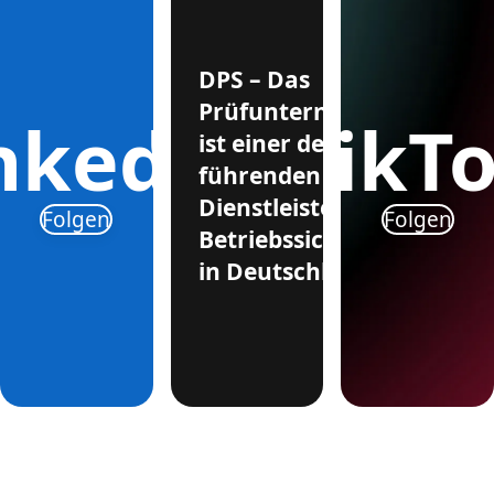
DPS – Das
Prüfunternehmen
nkedIn
TikT
ist einer der
führenden
Dienstleister für
Folgen
Folgen
Betriebssicherheit
in Deutschland.