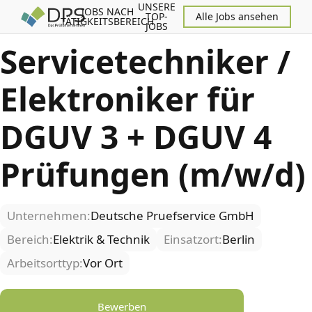
UNSERE
JOBS NACH
TOP-
Alle Jobs ansehen
TÄTIGKEITSBEREICH
JOBS
Servicetechniker /
Elektroniker für
DGUV 3 + DGUV 4
Prüfungen (m/w/d)
Unternehmen:
Deutsche Pruefservice GmbH
Bereich:
Elektrik & Technik
Einsatzort:
Berlin
Arbeitsorttyp:
Vor Ort
Bewerben