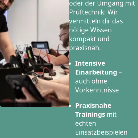
oder der Umgang mit
Prüftechnik: Wir
vermitteln dir das
nötige Wissen
kompakt und
praxisnah.
Intensive
Einarbeitung
–
auch ohne
Vorkenntnisse
Praxisnahe
Trainings
mit
echten
Einsatzbeispielen