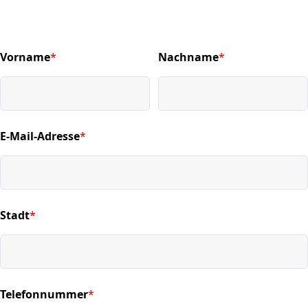
Vorname
*
Nachname
*
(required)
(required)
E-Mail-Adresse
*
(required)
Stadt
*
(required)
Telefonnummer
*
(required)