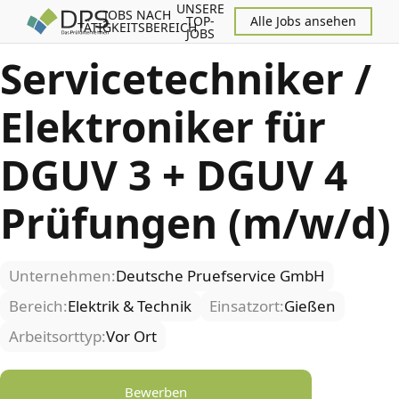
UNSERE
JOBS NACH
TOP-
Alle Jobs ansehen
TÄTIGKEITSBEREICH
JOBS
Servicetechniker /
Elektroniker für
DGUV 3 + DGUV 4
Prüfungen (m/w/d)
Unternehmen:
Deutsche Pruefservice GmbH
Bereich:
Elektrik & Technik
Einsatzort:
Gießen
Arbeitsorttyp:
Vor Ort
Bewerben