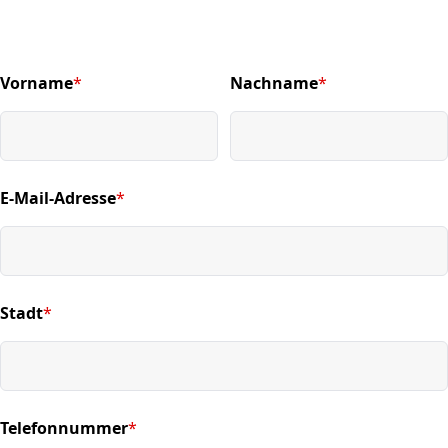
Vorname
*
Nachname
*
(required)
(required)
E-Mail-Adresse
*
(required)
Stadt
*
(required)
Telefonnummer
*
(required)