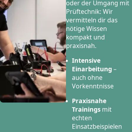
oder der Umgang mit
Prüftechnik: Wir
vermitteln dir das
nötige Wissen
kompakt und
praxisnah.
Intensive
Einarbeitung
–
auch ohne
Vorkenntnisse
Praxisnahe
Trainings
mit
echten
Einsatzbeispielen