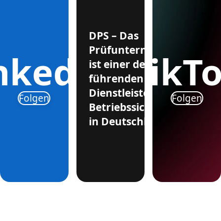
DPS – Das
Prüfunternehmen
nkedIn
TikT
ist einer der
führenden
Dienstleister für
Folgen
Folgen
Betriebssicherheit
in Deutschland.