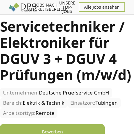
UNSERE
JOBS NACH
TOP-
Alle Jobs ansehen
TÄTIGKEITSBEREICH
JOBS
Servicetechniker /
Elektroniker für
DGUV 3 + DGUV 4
Prüfungen (m/w/d)
Unternehmen:
Deutsche Pruefservice GmbH
Bereich:
Elektrik & Technik
Einsatzort:
Tübingen
Arbeitsorttyp:
Remote
Bewerben