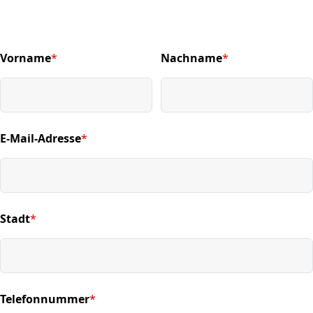
Vorname
*
Nachname
*
(required)
(required)
E-Mail-Adresse
*
(required)
Stadt
*
(required)
Telefonnummer
*
(required)