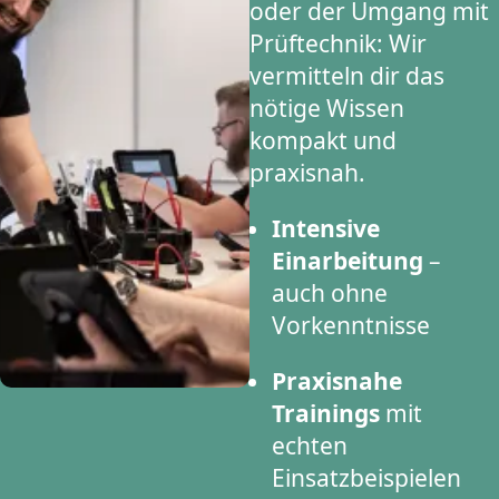
oder der Umgang mit
Prüftechnik: Wir
vermitteln dir das
nötige Wissen
kompakt und
praxisnah.
Intensive
Einarbeitung
–
auch ohne
Vorkenntnisse
Praxisnahe
Trainings
mit
echten
Einsatzbeispielen