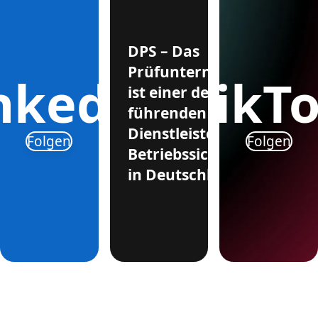
DPS – Das
Prüfunternehmen
nkedIn
TikT
ist einer der
führenden
Dienstleister für
Folgen
Folgen
Betriebssicherheit
in Deutschland.