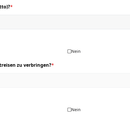
tto)?
*
Nein
streisen zu verbringen?
*
Nein