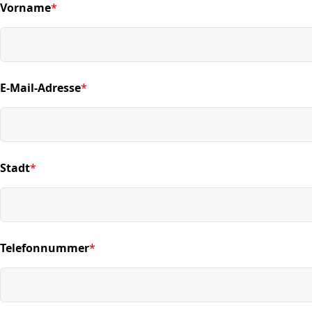
Vorname
*
(required)
E-Mail-Adresse
*
(required)
Stadt
*
(required)
Telefonnummer
*
(required)