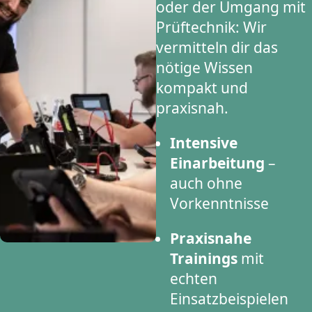
oder der Umgang mit
Prüftechnik: Wir
vermitteln dir das
nötige Wissen
kompakt und
praxisnah.
Intensive
Einarbeitung
–
auch ohne
Vorkenntnisse
Praxisnahe
Trainings
mit
echten
Einsatzbeispielen