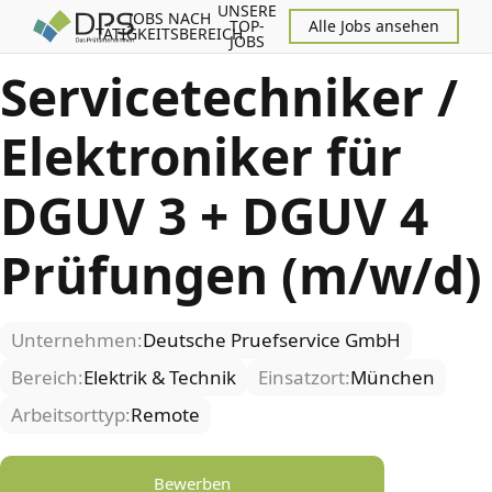
UNSERE
JOBS NACH
TOP-
Alle Jobs ansehen
TÄTIGKEITSBEREICH
JOBS
Servicetechniker /
Elektroniker für
DGUV 3 + DGUV 4
Prüfungen (m/w/d)
Unternehmen:
Deutsche Pruefservice GmbH
Bereich:
Elektrik & Technik
Einsatzort:
München
Arbeitsorttyp:
Remote
Bewerben