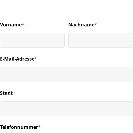
Vorname
*
Nachname
*
(required)
(required)
E-Mail-Adresse
*
(required)
Stadt
*
(required)
Telefonnummer
*
(required)