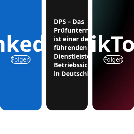
DPS – Das
Prüfunternehmen
nkedIn
TikT
ist einer der
führenden
Dienstleister für
Folgen
Folgen
Betriebssicherheit
in Deutschland.