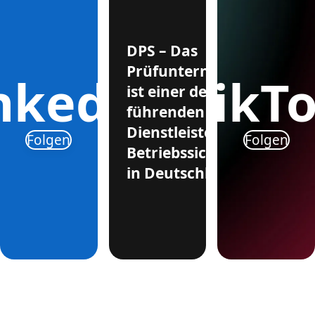
DPS – Das
Prüfunternehmen
nkedIn
TikT
ist einer der
führenden
Dienstleister für
Folgen
Folgen
Betriebssicherheit
in Deutschland.