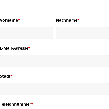
Vorname
*
Nachname
*
(required)
(required)
E-Mail-Adresse
*
(required)
Stadt
*
(required)
Telefonnummer
*
(required)