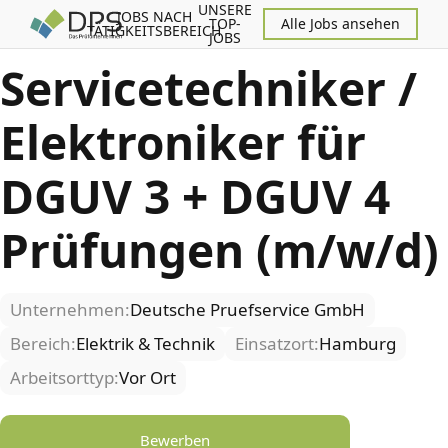
UNSERE
JOBS NACH
TOP-
Alle Jobs ansehen
TÄTIGKEITSBEREICH
JOBS
Servicetechniker /
Elektroniker für
DGUV 3 + DGUV 4
Prüfungen (m/w/d)
Unternehmen:
Deutsche Pruefservice GmbH
Bereich:
Elektrik & Technik
Einsatzort:
Hamburg
Arbeitsorttyp:
Vor Ort
Bewerben