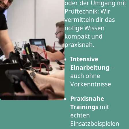
oder der Umgang mit
Prüftechnik: Wir
vermitteln dir das
nötige Wissen
kompakt und
praxisnah.
Intensive
Einarbeitung
–
auch ohne
Vorkenntnisse
Praxisnahe
Trainings
mit
echten
Einsatzbeispielen